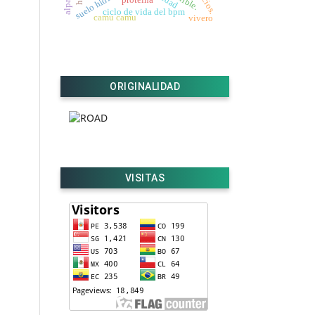
ciclo de vida del bpm
camu camu
vivero
ORIGINALIDAD
VISITAS