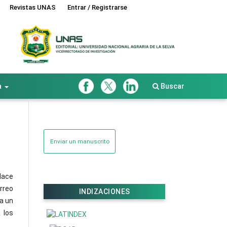
Revistas UNAS
Entrar / Registrarse
a
Buscar
Enviar un manuscrito
lace
orreo
INDIZACIONES
ta un
 los