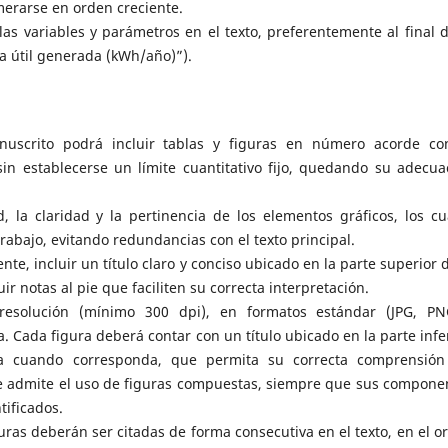
erarse en orden creciente.
las variables y parámetros en el texto, preferentemente al final d
ía útil generada (kWh/año)”).
nuscrito podrá incluir tablas y figuras en número acorde co
sin establecerse un límite cuantitativo fijo, quedando su adecua
d, la claridad y la pertinencia de los elementos gráficos, los cu
rabajo, evitando redundancias con el texto principal.
e, incluir un título claro y conciso ubicado en la parte superior d
r notas al pie que faciliten su correcta interpretación.
esolución (mínimo 300 dpi), en formatos estándar (JPG, P
 Cada figura deberá contar con un título ubicado en la parte infer
a cuando corresponda, que permita su correcta comprensión
 Se admite el uso de figuras compuestas, siempre que sus compone
tificados.
guras deberán ser citadas de forma consecutiva en el texto, en el o