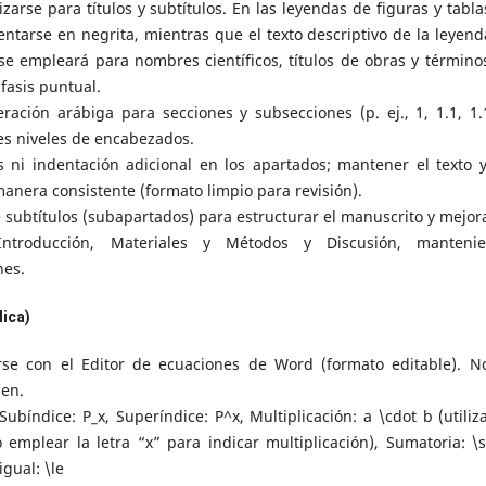
zarse para títulos y subtítulos. En las leyendas de figuras y tablas
entarse en negrita, mientras que el texto descriptivo de la leyend
se empleará para nombres científicos, títulos de obras y término
fasis puntual.
ración arábiga para secciones y subsecciones (p. ej., 1, 1.1, 1.1
es niveles de encabezados.
s ni indentación adicional en los apartados; mantener el texto y
anera consistente (formato limpio para revisión).
e subtítulos (subapartados) para estructurar el manuscrito y mejora
Introducción, Materiales y Métodos y Discusión, manteni
nes.
lica)
se con el Editor de ecuaciones de Word (formato editable). N
en.
Subíndice: P_x, Superíndice: P^x, Multiplicación: a \cdot b (utiliza
o emplear la letra “x” para indicar multiplicación), Sumatoria: \
igual: \le