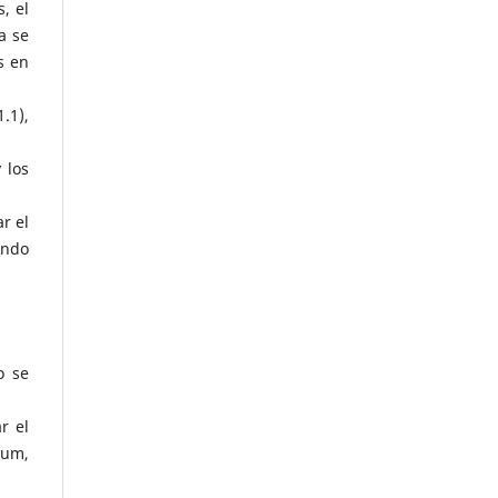
, el
a se
s en
.1),
 los
r el
endo
o se
r el
sum,