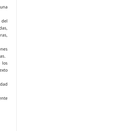
 una
 del
das,
ras,
enes
as.
 los
exto
idad
ente