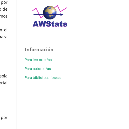
 por
o de
imos
n el
para
Información
Para lectores/as
Para autores/as
sola
Para bibliotecarios/as
rial
 por