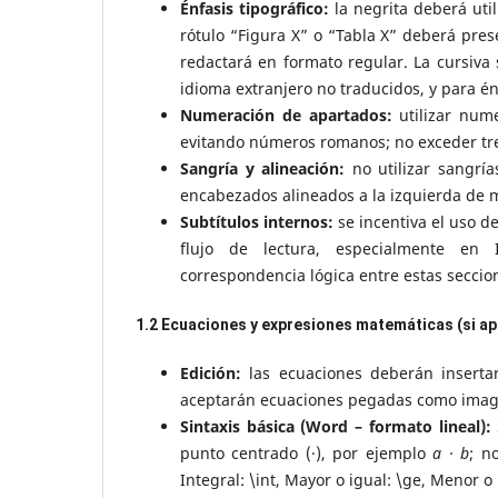
Énfasis tipográfico:
la negrita deberá utili
rótulo “Figura X” o “Tabla X” deberá pres
redactará en formato regular. La cursiva 
idioma extranjero no traducidos, y para én
Numeración de apartados:
utilizar nume
evitando números romanos; no exceder tr
Sangría y alineación:
no utilizar sangría
encabezados alineados a la izquierda de m
Subtítulos internos:
se incentiva el uso d
flujo de lectura, especialmente en 
correspondencia lógica entre estas seccio
1.2 Ecuaciones y expresiones matemáticas (si ap
Edición:
las ecuaciones deberán insertar
aceptarán ecuaciones pegadas como imag
Sintaxis básica (Word – formato lineal):
punto centrado (·), por ejemplo
a · b
; n
Integral: \int, Mayor o igual: \ge, Menor o 