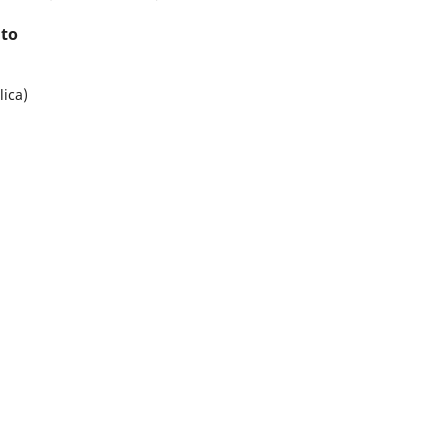
ito
lica)