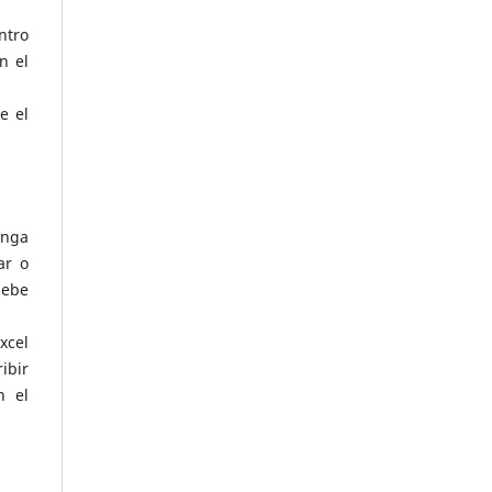
ntro
n el
e el
enga
ar o
debe
xcel
ibir
n el