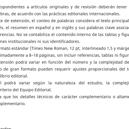
spondientes a artículos originales y de revisión deberán tener
bras, de acuerdo con las prácticas editoriales internacionales.
te de extensión, el conteo de palabras considera el texto principal
lés, el resumen en español y en inglés y sus palabras clave asocia
erencias. No se contabiliza el contenido interno de las tablas y figu
nes institucionales ni sus identificadores.
rmato estándar (Times New Roman, 12 pt, interlineado 1,5 y márg
imadamente a 8–18 páginas, sin incluir referencias, tablas ni figur
tensión podrá variar en función del número y la complejidad de
o de gran formato pueden requerir ajustes proporcionales del t
ibrio editorial.
l podrá variar según la naturaleza del estudio, la complej
iterio del Equipo Editorial.
 que los detalles técnicos de carácter complementario o altam
Suplementario.
orden: