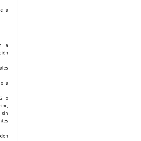
e la
n la
ción
ales
e la
NG o
ior,
 sin
ntes
rden