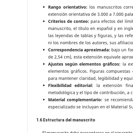
Rango orientativo:
los manuscritos corre
extensión orientativa de 3.000 a 7.000 pala
Criterios de conteo:
para efectos del lími
manuscrito, el título en español y en ing
las leyendas de tablas y figuras, y las ref
ni los nombres de los autores, sus afiliacio
Correspondencia aproximada:
bajo un fo
de 2,54 cm), esta extensión equivale aprox
Ajustes según elementos gráficos:
la ex
elementos gráficos. Figuras compuestas 
para mantener claridad, legibilidad y equil
Flexibilidad editorial:
la extensión fina
metodológica y el tipo de contribución, a cr
Material complementario:
se recomienda
especializado se incluyan en el Material 
1.6 Estructura del manuscrito
El manuscrito debe presentarse en el siguiente 