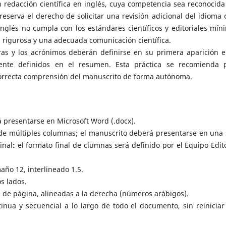
n redacción científica en inglés, cuya competencia sea reconocida
reserva el derecho de solicitar una revisión adicional del idioma 
nglés no cumpla con los estándares científicos y editoriales mín
 rigurosa y una adecuada comunicación científica.
ras y los acrónimos deberán definirse en su primera aparición e
ente definidos en el resumen. Esta práctica se recomienda 
a correcta comprensión del manuscrito de forma autónoma.
 presentarse en Microsoft Word (.docx).
 de múltiples columnas; el manuscrito deberá presentarse en una 
inal
:
el formato final de clumnas será definido por el Equipo Edito
ño 12, interlineado 1.5.
os lados.
 de página, alineadas a la derecha (números arábigos).
inua y secuencial a lo largo de todo el documento, sin reiniciar